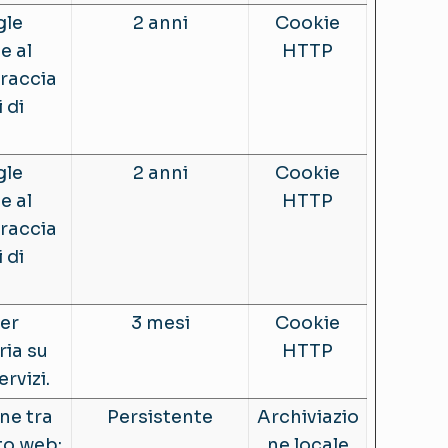
gle
2 anni
Cookie
e al
HTTP
raccia
 di
gle
2 anni
Cookie
e al
HTTP
raccia
 di
er
3 mesi
Cookie
ria su
HTTP
ervizi.
ne tra
Persistente
Archiviazio
ito web:
ne locale