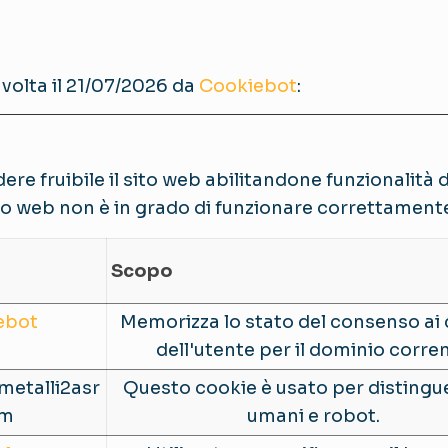
volta il 21/07/2026 da
Cookiebot
:
re fruibile il sito web abilitandone funzionalità d
 sito web non è in grado di funzionare correttament
Scopo
ebot
Memorizza lo stato del consenso ai
dell'utente per il dominio corre
metalli2asr
Questo cookie è usato per distingue
om
umani e robot.