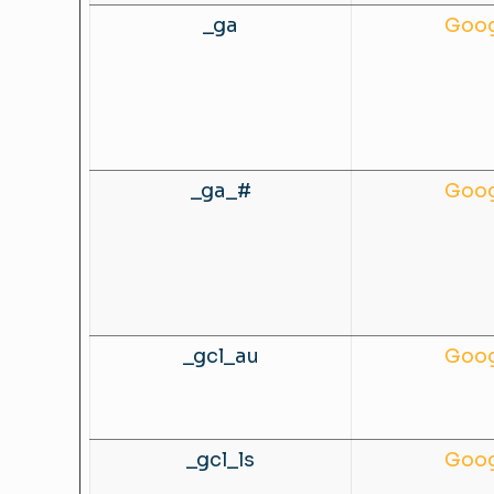
_ga
Goog
_ga_#
Goog
_gcl_au
Goog
_gcl_ls
Goog