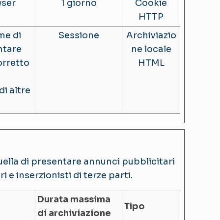
wser
1 giorno
Cookie
HTTP
me di
Sessione
Archiviazio
ntare
ne locale
orretto
HTML
i altre
 quella di presentare annunci pubblicitari
 e inserzionisti di terze parti.
Durata massima
Tipo
di archiviazione