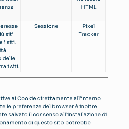
inenza
HTML
teresse
Sessione
Pixel
ù siti
Tracker
i siti.
ità
o delle
 i siti.
tive ai Cookie direttamente all’interno
e le preferenze del browser è inoltre
te salvato il consenso all’installazione di
nzionamento di questo sito potrebbe