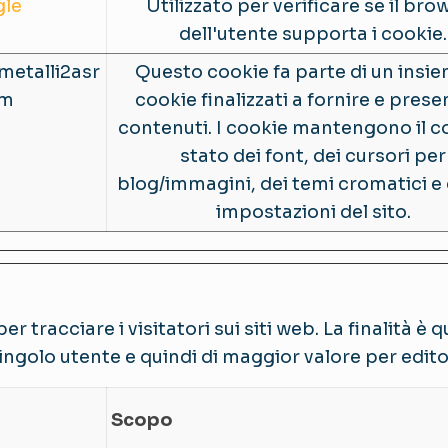
le
Utilizzato per verificare se il bro
dell'utente supporta i cookie.
metalli2asr
Questo cookie fa parte di un insie
om
cookie finalizzati a fornire e prese
contenuti. I cookie mantengono il c
stato dei font, dei cursori per
blog/immagini, dei temi cromatici e d
impostazioni del sito.
er tracciare i visitatori sui siti web. La finalità è
singolo utente e quindi di maggior valore per editori
Scopo