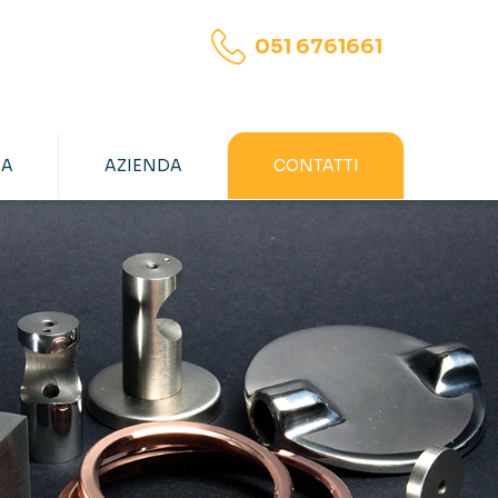
051 6761661
ZA
AZIENDA
CONTATTI