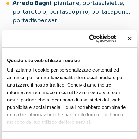
Arredo Bagni
: piantane, portasalviette,
portarotolo, portascopino, portasapone,
portadispenser
Vari prodotti edili
: infissi, serramenti,
profili
Questo sito web utilizza i cookie
Se cerchi un’azienda in grado di lavorare il
Utilizziamo i cookie per personalizzare contenuti ed
metallo dei tuoi componenti con
maestria
e
annunci, per fornire funzionalità dei social media e per
precisione
, in modo da esaltare le linee e il
analizzare il nostro traffico. Condividiamo inoltre
design dei tuoi prodotti, siamo il partner
informazioni sul modo in cui utilizzi il nostro sito con i
giusto per te.
nostri partner che si occupano di analisi dei dati web,
pubblicità e social media, i quali potrebbero combinarle
con altre informazioni che hai fornito loro o che hanno
raccolto dal tuo utilizzo dei loro servizi.