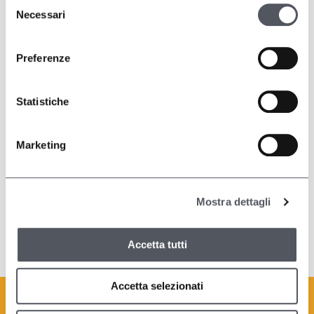
Selezione
Necessari
del
consenso
Preferenze
Statistiche
Marketing
La nostra esperienza è al tuo servizio
per garantire splendore e durevolezza ai
Mostra dettagli
tuoi accessori e componenti.
Accetta tutti
Accetta selezionati